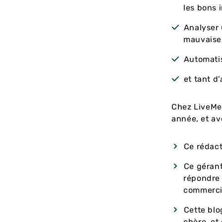
les bons 
Analyser 
mauvaise
Automatis
et tant d
Chez LiveMe
année, et av
Ce rédact
Ce gérant
répondre 
commercia
Cette blo
chère, et