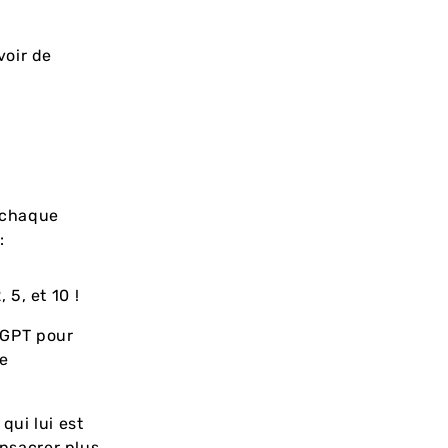
voir de
 chaque
:
5, et 10 !
 GPT pour
te
qui lui est
nsacrer plus