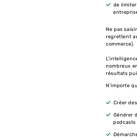
de limite
entrepris
Ne pas saisir
regrettent a
commerce).
L’intelligenc
nombreux ent
résultats pu
N’importe qu
Créer des
Générer d
podcasts
Démarcher