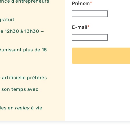
ience d’entrepreneurs
Prénom
*
gratuit
E-mail
*
 de 12h30 à 13h30 —
unissant plus de 18
 artificielle préférés
r son temps avec
bles en
replay
à vie