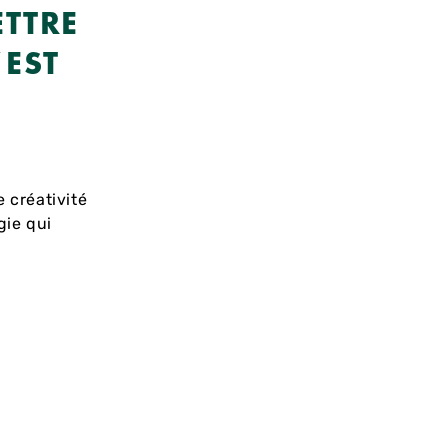
ETTRE
’EST
e créativité
gie qui