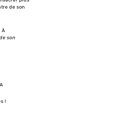
ntre de son
! À
 de son
s
IA
s !