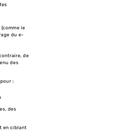
tes
er (comme le
irage du e-
contraire, de
tenu des
 pour :
e
es, des
t en ciblant