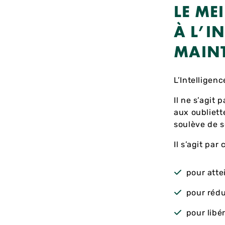
LE ME
À L’IN
MAIN
L’Intelligenc
Il ne s’agit 
aux oubliett
soulève de s
Il s’agit par
pour atte
pour rédu
pour libé