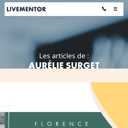
Aller
au
contenu
Les articles de :
AURÉLIE SURGET